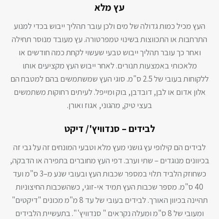
עץ מלא
העץ מכיל כמות גדולה של מים ולכן עובר תהליך ייבוש בכדי למנוע
התרחבות או התכווצות בשינוי טמפרטורה. עץ מעובד מנוסר תחילה
ואחר כך עובר תהליך ייבוש טבעי שעשוי לקחת כמה חודשים או
מלאכותי באמצעות תנורים. לאחר ייבוש העץ מקציעים אותו
ללקוחות בעובי של 2.5 ס"מ. סוגי העץ שמשתמשים בהם למטבח הם
אלון אדום או לבן, דובדבן, בוק ומייפל. לעיתים רחוקות משתמשים
בעצי טיק, מהגוני, אגוז ואורן.
לבידים – סנדוויץ'/ דיקט
לבידים הם קילופי עץ גושני מעץ מלא וטבעי המונחים זה על גבי זה
בכיוונים מנוגדים – שתי וערב. דפי העץ מחוברים בתפירה או הדבקה,
כשחוזק הלביד תלוי במספר שכבות העץ ובעובי שנע מ–3 ס"מ ועד
40 ס"מ. מספר שכבות העץ תמיד אי-זוגי, כשהשכבות החיצוניות
תהיינה בכיוון האורך. לבידים בעובי של עד 8 מ"מ מכונים "דיקטים"
ומעובי של 8 ס"מ ומעלה נקראים " סנדוויץ' ". בתעשיית הלבידים