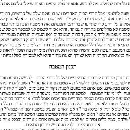
 על מנת להחליט מה לרכוש. אספתי כמה טיפים ועצות שיקלו עליכם את ה
ונה לחלוטין מכל חדרי הבית האחרים ויש בו עולם שלם של פריטים, חומרי
מקומות אחסון, שטחי עבודה, מקומות ישיבה-בחירת מטבח הוא לא עניין של
שקיע זמן וידע כדי שתדעו שבחרתם ותכננתם את המטבח הנכון ביותר עבו
מטבח לא מחליפים בתדירות גבוהה, והוא אמור לשמש לנו למספר רב של שני
לכם מעצב שמלווה אתכם, חברות המטבחים ו/או הנגריות הגדולות מעמידות
בחים שיעזרו לכם לתכנן את המטבח שלכם. בפגישת הייעוץ הראשוני שתק
להביא תוכניות של חלל המטבח או לחילופין מידות ותצלומים מהמטבח הקיים
ם המעצב תעשה לכם הדמיה שהיא תוכנית תלת מימדית בה תוכלו לראות כ
אה במציאות. ההדמיה היא לצורך הצעת מחיר והיא לא למסירה בשל זכויות יו
תכנון המטבח
נון נכון מתייחס לצרכים הספציפיים של כל דיירי הבית – לפגישה תגיעו מוכני
 לפניכם מהם התשובות לשאלות – מטבח פתוח או סגור? חשוב להגדיר מהו ה
שאתם מבקשים. אם אתם מתכוונים לשנות נקודות ביוב ומים, לשבור קירות חי
עה. למי מיועד המטבח – למשפחה המורחבת, משפחה דתית שומרות כשרות,
המגיעים לבדם מבית הספר בצהריים ומחממים אוכל לבד? או מדובר בבית ש
ת על חימום ולא על בישול. באילו גילאים הילדים ? האם הם סועדים בחלל 
כל ? כיסא רגיל או כיסא בר ? האם האדם הפעיל במטבח ימני או שמאלי? הא
גבוהים או נמוכים ? האם יש מגבלה פיזית למישהו מבני המשפחה? מהם הרגלי
 שלהם, כמה כלים וסירים יש לכם? כמה אנשים אתם מארחים ובכלל איזה א
אתם מנהלים – לכל מענה יש פתרון מתאים.
ה בעיצוב המטבח היא לא רק על הצרכים של היום אלא גם על הצרכים של