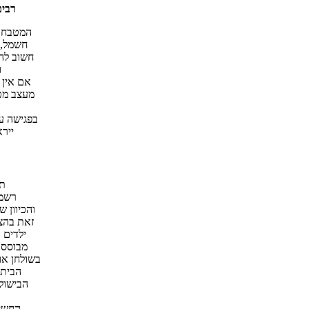
רבים
המטבח ש
חשמל, 
חשוב לה
ו
אם אין 
מעצב מט
בפגישה ע
ייר
תכ
רשמו
והכיוון 
זאת בהצ
ילדים 
מבוססו
בשולחן או
הבית 
הבישול
החשיב