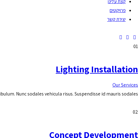
קצת עלינו
פרויקטים
יצירת קשר
01
Lighting Installation
Our Services
tibulum. Nunc sodales vehicula risus. Suspendisse id mauris sodales,…
02
Concept Development